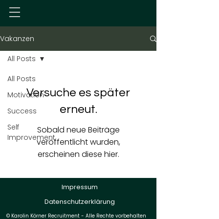
Vakanzen
All Posts
All Posts
Versuche es später
Motivation
erneut.
Success
Self
Sobald neue Beiträge
Improvement
veröffentlicht wurden,
erscheinen diese hier.
Impressum
Datenschutzerklärung
© Karolin Körner Recruitment - Alle Rechte vorbehalten